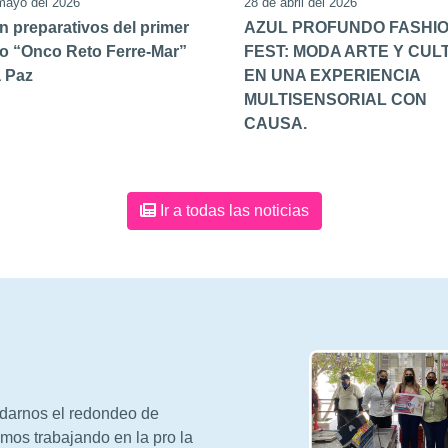
mayo del 2026
28 de abril del 2026
an preparativos del primer
AZUL PROFUNDO FASHI
o “Onco Reto Ferre-Mar”
FEST: MODA ARTE Y CUL
a Paz
EN UNA EXPERIENCIA
MULTISENSORIAL CON
CAUSA.
Ir a todas las noticias
arnos el redondeo de
mos trabajando en la pro la