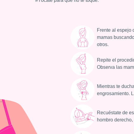
#Tócate para que no te toque.
Frente al espejo 
mamas buscando r
otros.
Repite el procedi
Observa las mama
Mientras te ducha
engrosamiento. L
Recuéstate de es
hombro derecho,