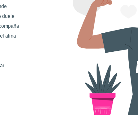
onde
e duele
 acompaña
 el alma
ar