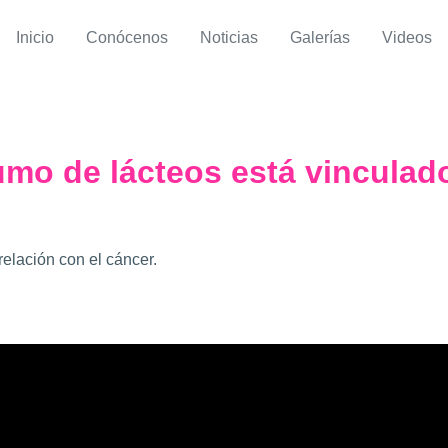
Inicio
Conócenos
Noticias
Galerías
Videos
umo de lácteos está vinculad
relación con el cáncer.